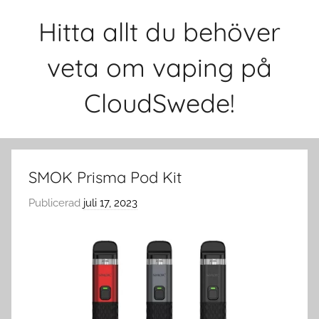
Hoppa
Hitta allt du behöver
till
innehåll
veta om vaping på
CloudSwede!
SMOK Prisma Pod Kit
Publicerad
juli 17, 2023
a
v
c
l
o
u
d