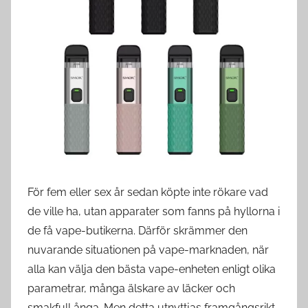
s
w
e
d
e
För fem eller sex år sedan köpte inte rökare vad
de ville ha, utan apparater som fanns på hyllorna i
de få vape-butikerna. Därför skrämmer den
nuvarande situationen på vape-marknaden, när
alla kan välja den bästa vape-enheten enligt olika
parametrar, många älskare av läcker och
smakfull ånga. Men detta utnyttjas framgångsrikt