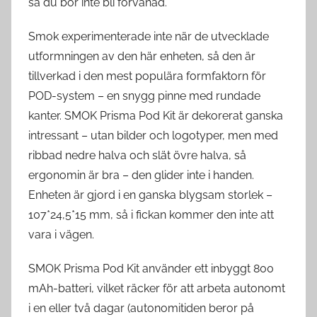
så du bör inte bli förvånad.
Smok experimenterade inte när de utvecklade
utformningen av den här enheten, så den är
tillverkad i den mest populära formfaktorn för
POD-system – en snygg pinne med rundade
kanter. SMOK Prisma Pod Kit är dekorerat ganska
intressant – utan bilder och logotyper, men med
ribbad nedre halva och slät övre halva, så
ergonomin är bra – den glider inte i handen.
Enheten är gjord i en ganska blygsam storlek –
107*24,5*15 mm, så i fickan kommer den inte att
vara i vägen.
SMOK Prisma Pod Kit använder ett inbyggt 800
mAh-batteri, vilket räcker för att arbeta autonomt
i en eller två dagar (autonomitiden beror på