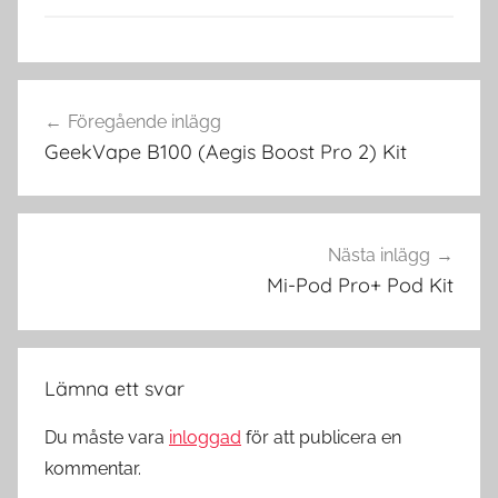
V
Inläggsnavigering
a
Föregående inlägg
p
GeekVape B100 (Aegis Boost Pro 2) Kit
e
i
S
v
Nästa inlägg
e
Mi-Pod Pro+ Pod Kit
r
i
g
Lämna ett svar
e
,
Du måste vara
inloggad
för att publicera en
V
kommentar.
a