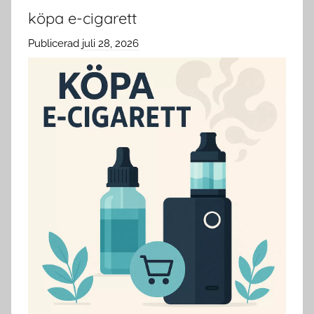
köpa e-cigarett
Publicerad
juli 28, 2026
a
v
c
l
o
u
d
s
w
e
d
e