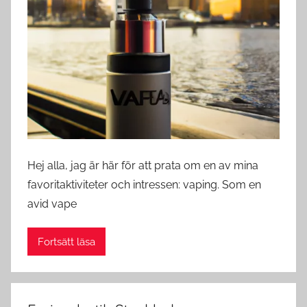
w
e
d
e
Hej alla, jag är här för att prata om en av mina
favoritaktiviteter och intressen: vaping. Som en
avid vape
Fortsätt läsa