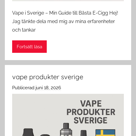
Vape i Sverige – Min Guide till Bästa E-Cigg Hej!
Jag tänkte dela med mig av mina erfarenheter
och tankar
Fortsätt läsa
vape produkter sverige
Publicerad
juni 18, 2026
a
v
c
l
o
u
d