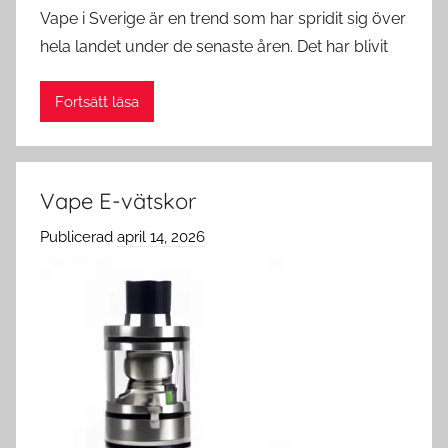
Vape i Sverige är en trend som har spridit sig över
hela landet under de senaste åren. Det har blivit
Fortsätt läsa
Vape E-vätskor
Publicerad
april 14, 2026
a
v
c
l
o
u
d
s
w