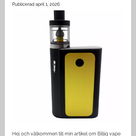
Publicerad
april 1, 2026
a
v
c
l
o
u
d
s
w
e
d
e
Hej och välkommen till min artikel om Billig vape