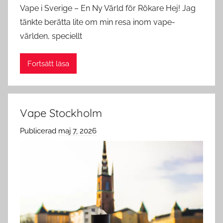
Vape i Sverige – En Ny Värld för Rökare Hej! Jag
tänkte berätta lite om min resa inom vape-
världen, speciellt
Fortsätt läsa
Vape Stockholm
Publicerad
maj 7, 2026
a
v
c
l
o
u
d
s