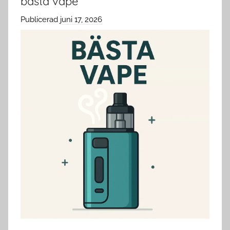
bästa vape
Publicerad
juni 17, 2026
a
v
c
l
o
u
d
s
w
e
d
e