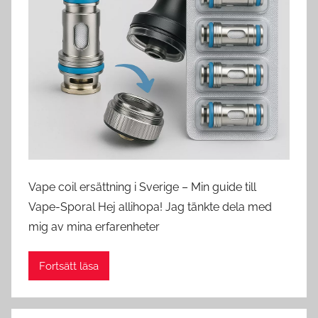
s
w
e
d
e
Vape coil ersättning i Sverige – Min guide till
Vape-Sporal Hej allihopa! Jag tänkte dela med
mig av mina erfarenheter
Fortsätt läsa