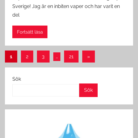
Sverige! Jag är en inbiten vaper och har varit en
del
Fortsätt läsa
Sidnumrering
Nästa
1
2
3
…
21
»
inlägg
för
inlägg
Sök
Sök