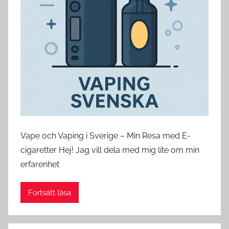
s
w
e
d
e
Vape och Vaping i Sverige – Min Resa med E-
cigaretter Hej! Jag vill dela med mig lite om min
erfarenhet
Fortsätt läsa