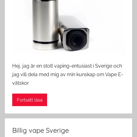
e
d
e
Hej, jag är en stolt vaping-entusiast i Sverige och
jag vill dela med mig av min kunskap om Vape E-
vätskor
Fortsätt läsa
Billig vape Sverige