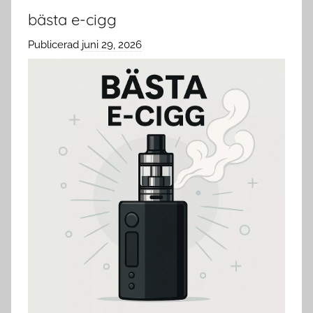
bästa e-cigg
Publicerad
juni 29, 2026
a
v
c
l
o
u
d
s
w
e
d
e