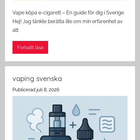
Vape köpa e-cigarett – En guide för dig i Sverige
Hej! Jag tänkte berätta lite om min erfarenhet av
att
Fortsätt läsa
vaping svenska
Publicerad
juli 8, 2026
a
v
c
l
o
u
d