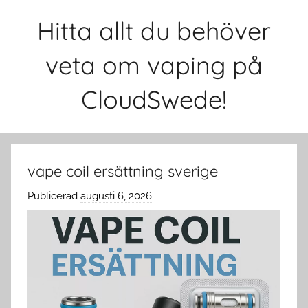
Hoppa
Hitta allt du behöver
till
innehåll
veta om vaping på
CloudSwede!
vape coil ersättning sverige
Publicerad
augusti 6, 2026
a
v
c
l
o
u
d