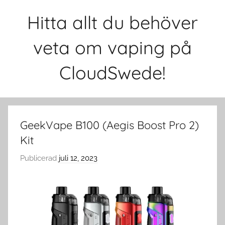
Hoppa
Hitta allt du behöver
till
innehåll
veta om vaping på
CloudSwede!
GeekVape B100 (Aegis Boost Pro 2)
Kit
Publicerad
juli 12, 2023
a
v
c
l
o
u