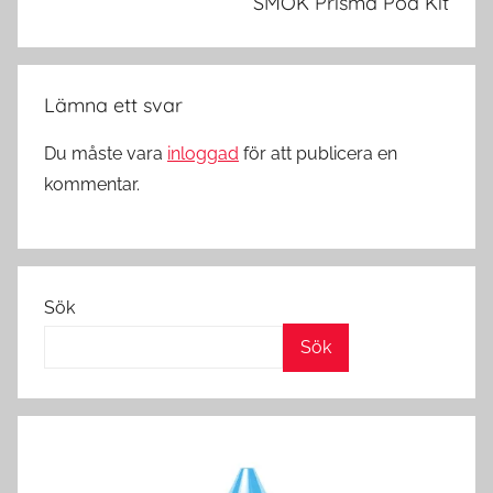
SMOK Prisma Pod Kit
r
i
g
Lämna ett svar
e
,
Du måste vara
inloggad
för att publicera en
V
kommentar.
a
p
e
P
Sök
o
d
Sök
s
i
S
v
e