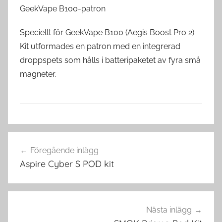
GeekVape B100-patron
Speciellt för GeekVape B100 (Aegis Boost Pro 2)
Kit utformades en patron med en integrerad
droppspets som hålls i batteripaketet av fyra små
magneter.
V
Inläggsnavigering
a
Föregående inlägg
p
Aspire Cyber S POD kit
e
i
S
v
Nästa inlägg
e