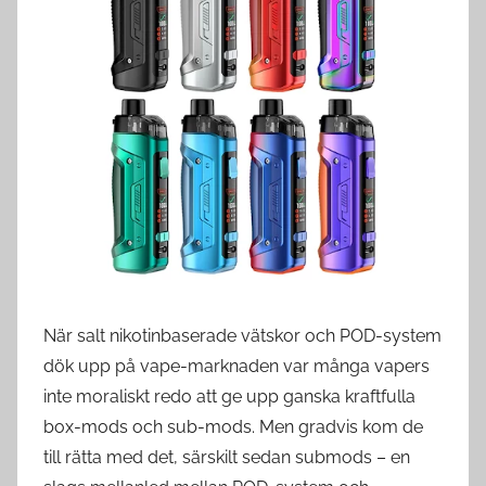
d
s
w
e
d
e
När salt nikotinbaserade vätskor och POD-system
dök upp på vape-marknaden var många vapers
inte moraliskt redo att ge upp ganska kraftfulla
box-mods och sub-mods. Men gradvis kom de
till rätta med det, särskilt sedan submods – en