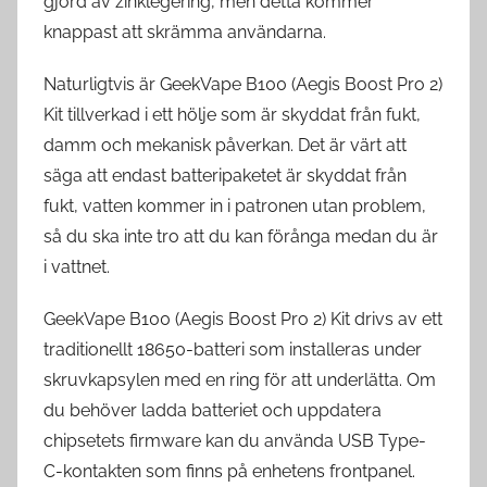
gjord av zinklegering, men detta kommer
knappast att skrämma användarna.
Naturligtvis är GeekVape B100 (Aegis Boost Pro 2)
Kit tillverkad i ett hölje som är skyddat från fukt,
damm och mekanisk påverkan. Det är värt att
säga att endast batteripaketet är skyddat från
fukt, vatten kommer in i patronen utan problem,
så du ska inte tro att du kan förånga medan du är
i vattnet.
GeekVape B100 (Aegis Boost Pro 2) Kit drivs av ett
traditionellt 18650-batteri som installeras under
skruvkapsylen med en ring för att underlätta. Om
du behöver ladda batteriet och uppdatera
chipsetets firmware kan du använda USB Type-
C-kontakten som finns på enhetens frontpanel.