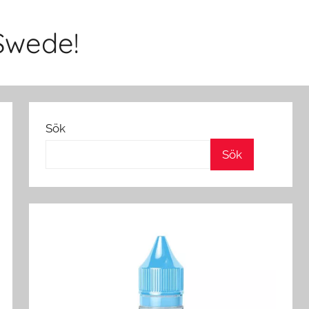
Swede!
Sök
Sök