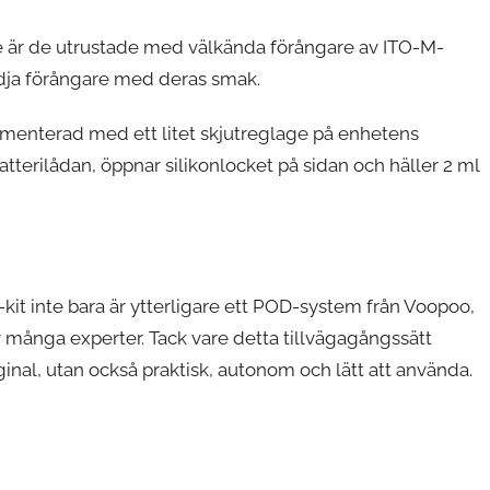
 är de utrustade med välkända förångare av ITO-M-
dja förångare med deras smak.
ementerad med ett litet skjutreglage på enhetens
batterilådan, öppnar silikonlocket på sidan och häller 2 ml
it inte bara är ytterligare ett POD-system från Voopoo,
v många experter. Tack vare detta tillvägagångssätt
ginal, utan också praktisk, autonom och lätt att använda.