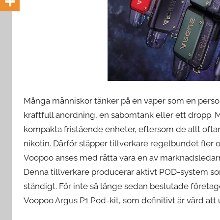
e
d
e
Många människor tänker på en vaper som en person 
kraftfull anordning, en sabomtank eller ett dropp
kompakta fristående enheter, eftersom de allt oftare 
nikotin. Därför släpper tillverkare regelbundet fl
Voopoo anses med rätta vara en av marknadsledarna,
Denna tillverkare producerar aktivt POD-system s
ständigt. För inte så länge sedan beslutade företa
Voopoo Argus P1 Pod-kit, som definitivt är värd a