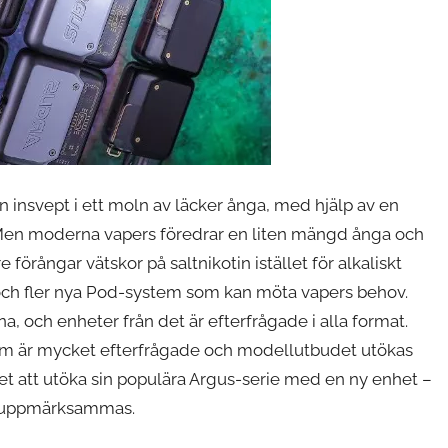
insvept i ett moln av läcker ånga, med hjälp av en
. Men moderna vapers föredrar en liten mängd ånga och
förångar vätskor på saltnikotin istället för alkaliskt
er och fler nya Pod-system som kan möta vapers behov.
 och enheter från det är efterfrågade i alla format.
om är mycket efterfrågade och modellutbudet utökas
get att utöka sin populära Argus-serie med en ny enhet –
tt uppmärksammas.