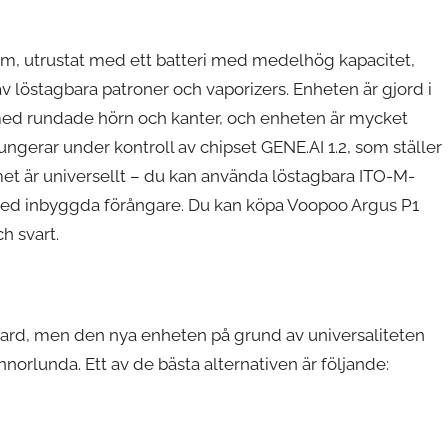
m, utrustat med ett batteri med medelhög kapacitet,
av löstagbara patroner och vaporizers. Enheten är gjord i
med rundade hörn och kanter, och enheten är mycket
ngerar under kontroll av chipset GENE.AI 1.2, som ställer
et är universellt – du kan använda löstagbara ITO-M-
 med inbyggda förångare. Du kan köpa Voopoo Argus P1
h svart.
dard, men den nya enheten på grund av universaliteten
orlunda. Ett av de bästa alternativen är följande: