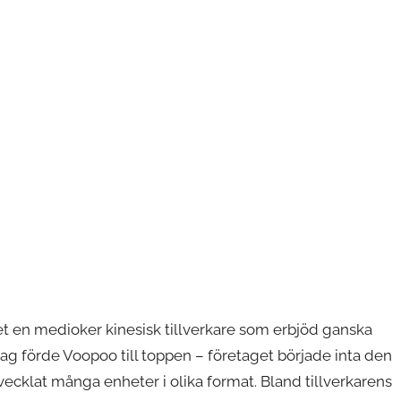
t en medioker kinesisk tillverkare som erbjöd ganska
g förde Voopoo till toppen – företaget började inta den
tvecklat många enheter i olika format. Bland tillverkarens