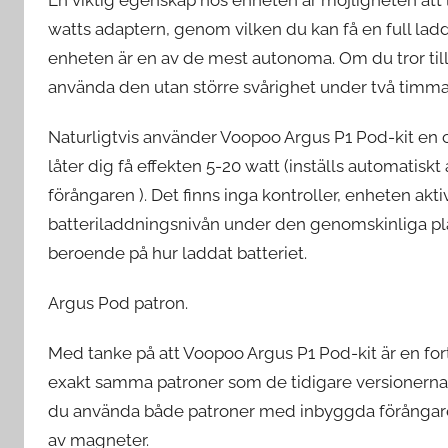
watts adaptern, genom vilken du kan få en full ladd
enheten är en av de mest autonoma. Om du tror till
använda den utan större svårighet under två timmar
Naturligtvis använder Voopoo Argus P1 Pod-kit en ch
låter dig få effekten 5-20 watt (inställs automatis
förångaren ). Det finns inga kontroller, enheten akti
batteriladdningsnivån under den genomskinliga plas
beroende på hur laddat batteriet.
Argus Pod patron.
Med tanke på att Voopoo Argus P1 Pod-kit är en 
exakt samma patroner som de tidigare versionerna.
du använda både patroner med inbyggda förångare o
av magneter.