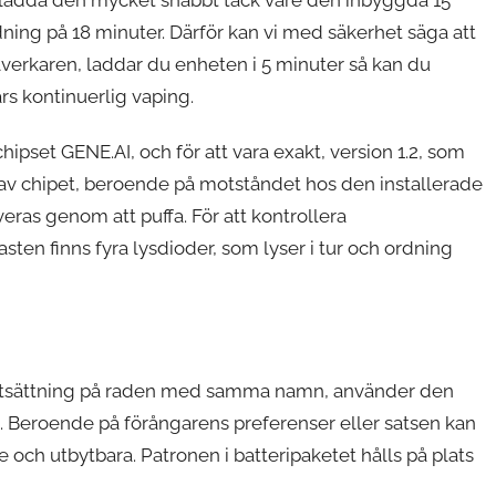
ning på 18 minuter. Därför kan vi med säkerhet säga att
verkaren, laddar du enheten i 5 minuter så kan du
s kontinuerlig vaping.
ipset GENE.AI, och för att vara exakt, version 1.2, som
kt av chipet, beroende på motståndet hos den installerade
veras genom att puffa. För att kontrollera
ten finns fyra lysdioder, som lyser i tur och ordning
fortsättning på raden med samma namn, använder den
 Beroende på förångarens preferenser eller satsen kan
ch utbytbara. Patronen i batteripaketet hålls på plats