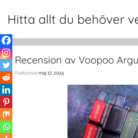
Hoppa
till
Hitta allt du behöver
innehåll
Recension av Voopoo Argus
Publicerad
maj 17, 2024
a
v
c
l
o
u
d
s
w