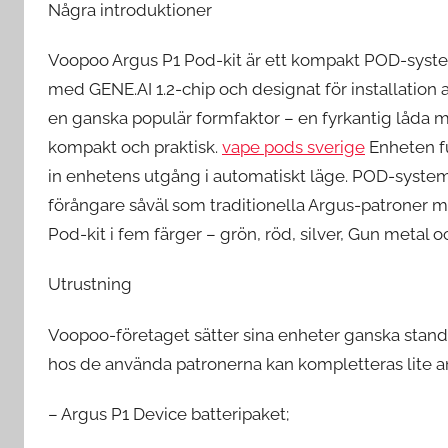
Några introduktioner
Voopoo Argus P1 Pod-kit är ett kompakt POD-syste
med GENE.AI 1.2-chip och designat för installation 
en ganska populär formfaktor – en fyrkantig låda 
kompakt och praktisk.
vape pods sverige
Enheten fu
in enhetens utgång i automatiskt läge. POD-system
förångare såväl som traditionella Argus-patroner
Pod-kit i fem färger – grön, röd, silver, Gun metal oc
Utrustning
Voopoo-företaget sätter sina enheter ganska stan
hos de använda patronerna kan kompletteras lite ann
– Argus P1 Device batteripaket;