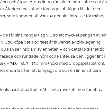
Vinci och Argus. Argus lineup är inte mindre intressant än
. Återigen beslutade företaget att lägga till det och
em, som kommer att vara av genuint intresse för många
 de får sina pengar (jag vill tro att mycket pengar) av en
ill du köpa det. Fodralet är tillverkat av zinklegering
 du kan se ”insidan” av enheten – och detta lockar alltid
sade och rundade hörn och kanter, så den ligger fint i
ek – 74,6 * 46,7 * 17,4 mm (höjd med droppspetspatron),
t onda krafter (ett lämpligt öra och en linne att bära
erikapacitet på 800 mAh – inte mycket, men för ett par
 ladda den mycket snabbt tack vare den inbyggda 15