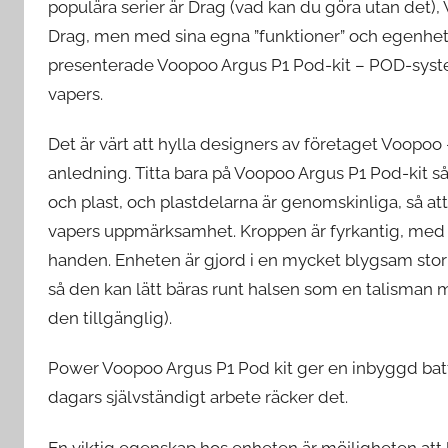
populära serier är Drag (vad kan du göra utan det), 
Drag, men med sina egna ”funktioner” och egenheter
presenterade Voopoo Argus P1 Pod-kit – POD-syst
vapers.
Det är värt att hylla designers av företaget Voopoo –
anledning. Titta bara på Voopoo Argus P1 Pod-kit så v
och plast, och plastdelarna är genomskinliga, så att
vapers uppmärksamhet. Kroppen är fyrkantig, med fa
handen. Enheten är gjord i en mycket blygsam storl
så den kan lätt bäras runt halsen som en talisman mo
den tillgänglig).
Power Voopoo Argus P1 Pod kit ger en inbyggd batt
dagars självständigt arbete räcker det.
En viktig egenskap hos enheten är möjligheten att