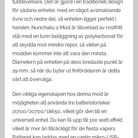
tubtillverkare. Den är gjord i en traditionell design
för sådana enheter, med en något avsmalnande
övre och nedre del, så enheten ligger perfekt i
handen. Nunchaku 2 Mod är tillverkad av rostfritt
stål med en tunn beläggning av polykarbonat för
att skydda mot mindre repor, så vikten på
modden kommer inte att vara den minsta.
Diametern på enheten på dess bredaste punkt är
29 mm, så när du byter ut finfördelaren är detta
värt att överväga.
Den viktiga egenskapen hos denna mod är
möjligheten att använda tre batteristorlekar
21700/20700/18650, vilket gör den till en
universell enhet. Du kan få upp till 100 watt effekt,
vilket är mer än tillräckligt för de flesta vapers.
Batteriet kan laddas med en vanlig mikro-USB-