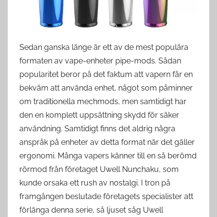
s
w
e
d
Sedan ganska länge är ett av de mest populära
e
formaten av vape-enheter pipe-mods. Sådan
popularitet beror på det faktum att vapern får en
bekväm att använda enhet, något som påminner
om traditionella mechmods, men samtidigt har
den en komplett uppsättning skydd för säker
användning. Samtidigt finns det aldrig några
anspråk på enheter av detta format när det gäller
ergonomi. Många vapers känner till en så berömd
rörmod från företaget Uwell Nunchaku, som
kunde orsaka ett rush av nostalgi. I tron på
framgången beslutade företagets specialister att
förlänga denna serie, så ljuset såg Uwell