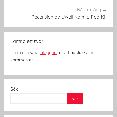
d
s
Nästa inlägg
i
Recension av Uwell Kalmia Pod Kit
S
v
e
Lämna ett svar
r
i
Du måste vara
inloggad
för att publicera en
g
kommentar.
e
Sök
Sök