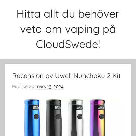
Hoppa
Hitta allt du behöver
till
innehåll
veta om vaping på
CloudSwede!
Recension av Uwell Nunchaku 2 Kit
Publicerad
mars 13, 2024
a
v
c
l
o
u
d