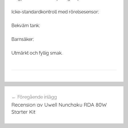
Icke-standardkontroll med rörelsesensor;
Bekväm tank;
Barnsäker;
Utmärkt och fyllig smak.
V
Inläggsnavigering
a
Föregående inlägg
p
Recension av Uwell Nunchaku RDA 80W
e
Starter Kit
M
o