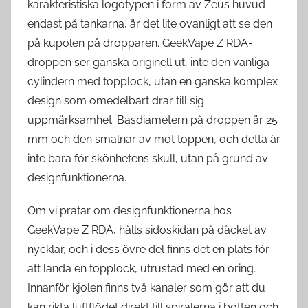
karakteristiska logotypen i form av Zeus huvud
endast på tankarna, är det lite ovanligt att se den
på kupolen på dropparen. GeekVape Z RDA-
droppen ser ganska originell ut, inte den vanliga
cylindern med topplock, utan en ganska komplex
design som omedelbart drar till sig
uppmärksamhet. Basdiametern på droppen är 25
mm och den smalnar av mot toppen, och detta är
inte bara för skönhetens skull, utan på grund av
designfunktionerna.
Om vi pratar om designfunktionerna hos
GeekVape Z RDA, hålls sidoskidan på däcket av
nycklar, och i dess övre del finns det en plats för
att landa en topplock, utrustad med en oring.
Innanför kjolen finns två kanaler som gör att du
kan rikta luftflödet direkt till spiralerna i botten och