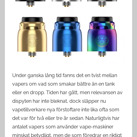
s
w
e
d
e
Under ganska lång tid fanns det en tvist mellan
vapers om vad som smakar bättre än en tank
eller en dropp. Tiden har gått, men relevansen av
dispyten har inte bleknat, dock släpper nu
vapetillverkare nya förstoftare inte lika ofta som
det var för två eller tre år sedan. Naturligtvis har
antalet vapers som använder vape-maskiner
minskat betydligt, men de som föredrar en riktigt