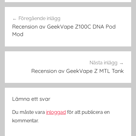
V
Inläggsnavigering
a
Föregående inlägg
p
Recension av GeekVape Z100C DNA Pod
e
Mod
i
S
v
e
Nästa inlägg
r
Recension av GeekVape Z MTL Tank
i
g
e
Lämna ett svar
,
V
Du måste vara
inloggad
för att publicera en
a
kommentar.
p
e