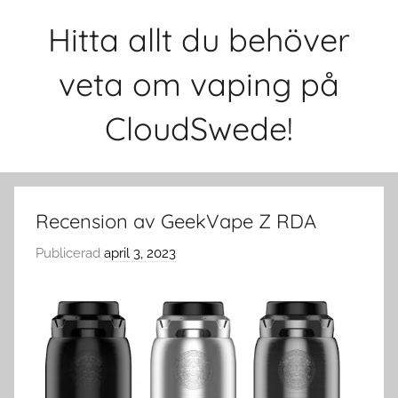
Hoppa
Hitta allt du behöver
till
innehåll
veta om vaping på
CloudSwede!
Recension av GeekVape Z RDA
Publicerad
april 3, 2023
a
v
c
l
o
u
d