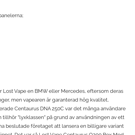
opanelerna;
 är Lost Vape en BMW eller Mercedes, eftersom deras
aloger, men vapearen är garanterad hög kvalitet,
enterade Centaurus DNA 250C var det många användare
 tillhör ”lyxklassen” på grund av användningen av ett
erna beslutade företaget att lansera en billigare variant
ippet. Det var så Lost Vape Centaurus Q200 Box Mod