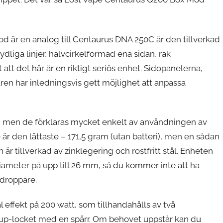
 är en analog till Centaurus DNA 250C är den tillverkad
ydliga linjer, halvcirkelformad ena sidan, rak
 att det här är en riktigt seriös enhet. Sidopanelerna,
karen har inledningsvis gett möjlighet att anpassa
 men de förklaras mycket enkelt av användningen av
te är den lättaste – 171,5 gram (utan batteri), men en sådan
 är tillverkad av zinklegering och rostfritt stål. Enheten
diameter på upp till 26 mm, så du kommer inte att ha
 droppare.
ffekt på 200 watt, som tillhandahålls av två
p-up-locket med en spärr. Om behovet uppstår kan du