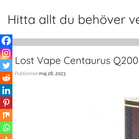
Hoppa
till
Hitta allt du behöver
innehåll
Lost Vape Centaurus Q20
Publicerad
maj 28, 2023
a
v
c
l
o
u
d
s
w