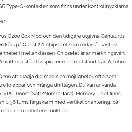
SB Type-C-kontakten som finns under kontrollnycklarna.
per
urus Q200 Box Mod och den tidigare utgivna Centaurus
n körs på Quest 2.0-chipsetet som redan är känt av
nheter i mellanklassen. Chipsetet är anmärkningsvärt
 200 watt och stöd för spiraler med motstånd från 0,1 ohm.
200 att glädja dig med sina möjligheter, eftersom
tre knappar och många driftlägen. Du kan använda
SS, VPC, Boost (Soft/Norm/Hard), Memory – det finns
en 0,96 tums färgskärm med vertikal orientering, på
rmation om enhetens funktion.