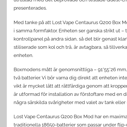
presenterades.
Med tanke på att Lost Vape Centaurus Q200 Box Mod
i samma formfaktor. Enheten ser ganska strikt ut – t
kontrollpanel på andra sidan, så det blir genast klart
stiliserade som kol och trä, är avtagbara, så tillver
enheten.
Boxmodens mått är genomsnittliga – 91*55*26 mm,
två batterier. Vi bör varna dig direkt att enheten in
vikt är mycket lätt att rättfärdiga genom att kroppen
är utformad för installation av förstoftare med en 
några särskilda svårigheter med valet av tank eller
Lost Vape Centaurus Q200 Box Mod har en maximal e
traditionella 18650-batterier som passar under fli