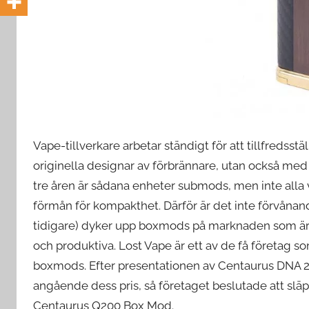
e
d
e
Vape-tillverkare arbetar ständigt för att tillfredsst
originella designar av förbrännare, utan också med
tre åren är sådana enheter submods, men inte alla v
förmån för kompakthet. Därför är det inte förvånan
tidigare) dyker upp boxmods på marknaden som är t
och produktiva. Lost Vape är ett av de få företag 
boxmods. Efter presentationen av Centaurus DNA 25
angående dess pris, så företaget beslutade att sl
Centaurus Q200 Box Mod.