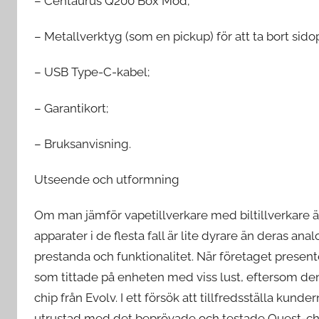
– Centaurus Q200 Box Mod;
– Metallverktyg (som en pickup) för att ta bort sid
– USB Type-C-kabel;
– Garantikort;
– Bruksanvisning.
Utseende och utformning
Om man jämför vapetillverkare med biltillverkare
apparater i de flesta fall är lite dyrare än deras an
prestanda och funktionalitet. När företaget pres
som tittade på enheten med viss lust, eftersom den
chip från Evolv. I ett försök att tillfredsställa kund
utrustad med det beprövade och testade Quest-ch