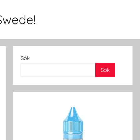
Swede!
Sök
Sök