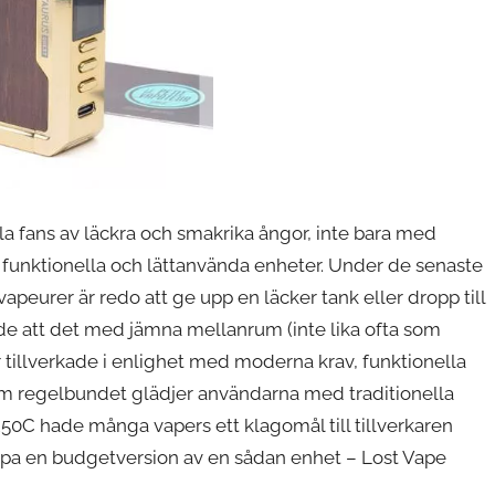
älla fans av läckra och smakrika ångor, inte bara med
 funktionella och lättanvända enheter. Under de senaste
apeurer är redo att ge upp en läcker tank eller dropp till
de att det med jämna mellanrum (inte lika ofta som
illverkade i enlighet med moderna krav, funktionella
som regelbundet glädjer användarna med traditionella
0C hade många vapers ett klagomål till tillverkaren
äppa en budgetversion av en sådan enhet – Lost Vape