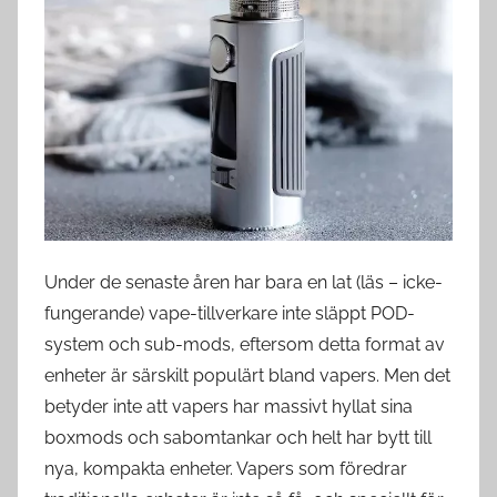
s
w
e
d
e
Under de senaste åren har bara en lat (läs – icke-
fungerande) vape-tillverkare inte släppt POD-
system och sub-mods, eftersom detta format av
enheter är särskilt populärt bland vapers. Men det
betyder inte att vapers har massivt hyllat sina
boxmods och sabomtankar och helt har bytt till
nya, kompakta enheter. Vapers som föredrar