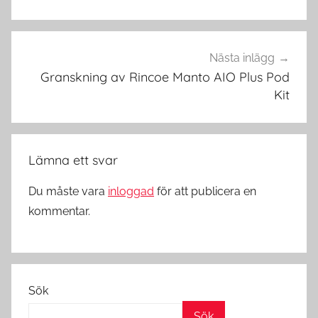
e
K
i
t
Nästa inlägg
i
Granskning av Rincoe Manto AIO Plus Pod
S
Kit
v
e
r
Lämna ett svar
i
g
Du måste vara
inloggad
för att publicera en
e
kommentar.
Sök
Sök