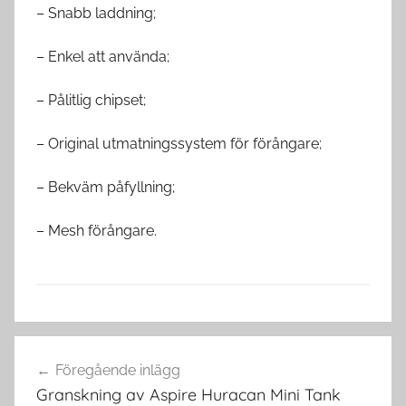
– Snabb laddning;
– Enkel att använda;
– Pålitlig chipset;
– Original utmatningssystem för förångare;
– Bekväm påfyllning;
– Mesh förångare.
V
Inläggsnavigering
a
Föregående inlägg
p
Granskning av Aspire Huracan Mini Tank