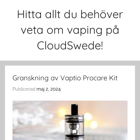
Hoppa
Hitta allt du behöver
till
innehåll
veta om vaping på
CloudSwede!
Granskning av Vaptio Procare Kit
Publicerad
maj 2, 2024
a
v
c
l
o
u
d