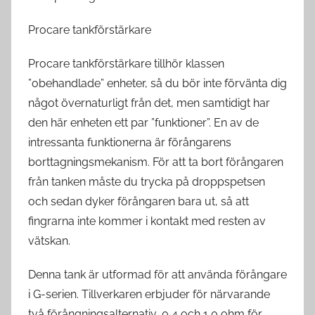
Procare tankförstärkare
Procare tankförstärkare tillhör klassen
”obehandlade” enheter, så du bör inte förvänta dig
något övernaturligt från det, men samtidigt har
den här enheten ett par ”funktioner”. En av de
intressanta funktionerna är förångarens
borttagningsmekanism. För att ta bort förångaren
från tanken måste du trycka på droppspetsen
och sedan dyker förångaren bara ut, så att
fingrarna inte kommer i kontakt med resten av
vätskan.
Denna tank är utformad för att använda förångare
i G-serien. Tillverkaren erbjuder för närvarande
två förångningsalternativ, 0,4 och 1,0 ohm för