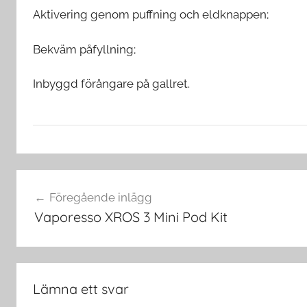
Aktivering genom puffning och eldknappen;
Bekväm påfyllning;
Inbyggd förångare på gallret.
V
Inläggsnavigering
a
Föregående inlägg
p
Vaporesso XROS 3 Mini Pod Kit
e
T
i
l
Lämna ett svar
l
b