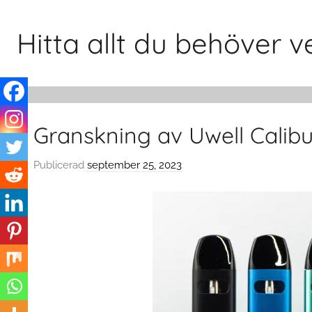
Hoppa
till
Hitta allt du behöver
innehåll
Granskning av Uwell Calib
Publicerad
september 25, 2023
a
v
c
l
o
u
d
s
w