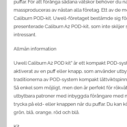
puffar. För att förånga sådana vätskor behöver du n
massproduceras av nästan alla företag. Ett av de
Caliburn POD-kit. Uwell-företaget bestämde sig fö
presenterade Caliburn A2 POD-kit, som inte skiljer
intressant.
Allmän information
Uwell Caliburn A2 POD kit” är ett kompakt POD-sys
aktiverat av en puff eller knapp, som använder utbyt
traditionerna av POD-system kompakt lättviktspinne,
Så enkel som möjligt, men den är perfekt för rökvä
utbytbara patroner med inbyggda förångare med m
trycka på eld- eller knappen när du puffar. Du kan 
grön, blå, orange, röd och blå.
Kit