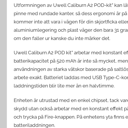
Utformningen av Uwell Caliburn A2 POD-kit” kan lätt
pinne med rundade kanter, så dess ergonomi är på hög
kommer inte att vara i vägen för din skjortficka elle
aluminiumlegering och plast väger den bara 31 gram,
om den faller ur kanske du inte märker det.
Uwell Caliburn A2 POD kit” arbetar med konstant eff
batterikapacitet på 520 mAh är inte så mycket, me
användningen av starka vätskor baserade på saltlö
arbete exakt. Batteriet laddas med USB Type-C-ko
laddningstiden blir lite mer än en halvtimme.
Enheten är utrustad med en enkel chipset, tack vare
skydd utan också arbetar med en konstant effekt på
och trycka på Fire-knappen. På enhetens yta finns 
batteriladdningen.