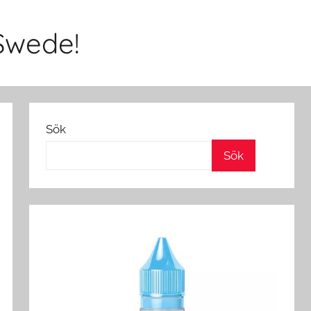
Swede!
Sök
Sök