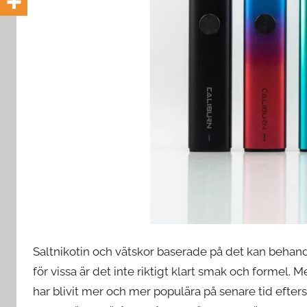
e
d
e
Saltnikotin och vätskor baserade på det kan behand
för vissa är det inte riktigt klart smak och formel.
har blivit mer och mer populära på senare tid efte