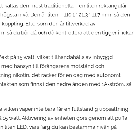
 kallas den mest traditionella – en liten rektangulär
sta nivå. Den är liten – 110,1 * 21,3 * 11,7 mm, så den
r koppling. Eftersom den är tillverkad av
 så du bör då och då kontrollera att den ligger i fickan
ekt på 15 watt, vilket tillhandahålls av inbyggd
n med hänsyn till förångarens motstånd och
sning nikotin, det räcker för en dag med autonomt
ntakten som finns i den nedre änden med 1A-ström, så
 vilken vaper inte bara får en fullständig uppsättning
 15 watt. Aktivering av enheten görs genom att puffa
en liten LED, vars färg du kan bestämma nivån på