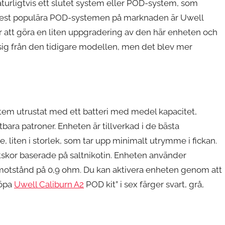
aturligtvis ett slutet system eller POD-system, som
 mest populära POD-systemen på marknaden är Uwell
r att göra en liten uppgradering av den här enheten och
 sig från den tidigare modellen, men det blev mer
tem utrustat med ett batteri med medel kapacitet,
bara patroner. Enheten är tillverkad i de bästa
 liten i storlek, som tar upp minimalt utrymme i fickan.
tskor baserade på saltnikotin. Enheten använder
otstånd på 0,9 ohm. Du kan aktivera enheten genom att
köpa
Uwell Caliburn A2
POD kit” i sex färger svart, grå,