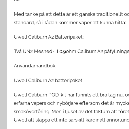
Med tanke på att detta är ett ganska traditionellt 
standard, så i lådan kommer vaper att kunna hitta:
Uwell Caliburn A2 Batteripaket;
Två UN2 Meshed-H 0.9ohm Caliburn A2 påfyllningsba
Användarhandbok.
Uwell Caliburn A2 batteripaket
Uwell Caliburn POD-kit har funnits ett bra tag nu, 
erfarna vapers och nybörjare eftersom det är mycke
smaköverföring. Men i ljuset av det faktum att för
Uwell att släppa ett inte särskilt kardinalt annorl