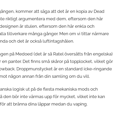
gången, kommer att säga att det är en kopia av Dead
inte riktigt argumentera med dem, eftersom den här
tt designen är stulen, eftersom den här enkla och
lla tillverkare många gånger. Men om vi tittar närmare
unda och det är också luftintagshålen.
gen på Medoed (det är så Ratel översätts från engelska)
r en panter. Det finns små skåror på topplocket, vilket gör
n blowback. Droppmunstycket är en standard icke-ringande
t mot någon annan från din samling om du vill.
nska logisk ut på de flesta mekaniska mods och
så den bör inte värmas upp för mycket, vilket inte kan
för att bränna dina läppar medan du vaping.