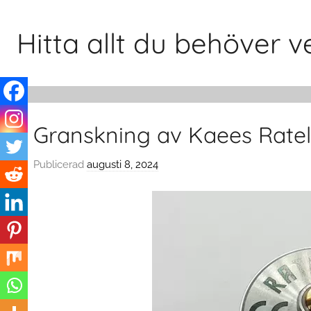
Hoppa
till
Hitta allt du behöver
innehåll
Granskning av Kaees Rate
Publicerad
augusti 8, 2024
a
v
c
l
o
u
d
s
w