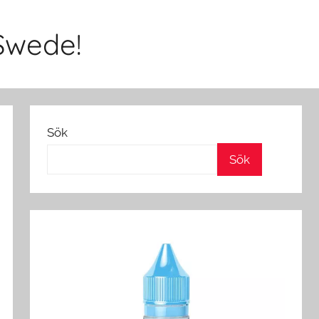
Swede!
Sök
Sök