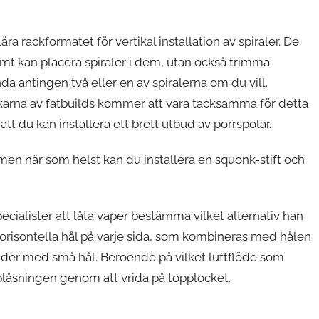
 rackformatet för vertikal installation av spiraler. De
ämt kan placera spiraler i dem, utan också trimma
da antingen två eller en av spiralerna om du vill.
skarna av fatbuilds kommer att vara tacksamma för detta
tt du kan installera ett brett utbud av porrspolar.
en när som helst kan du installera en squonk-stift och
ialister att låta vaper bestämma vilket alternativ han
 horisontella hål på varje sida, som kombineras med hålen
rader med små hål. Beroende på vilket luftflöde som
blåsningen genom att vrida på topplocket.