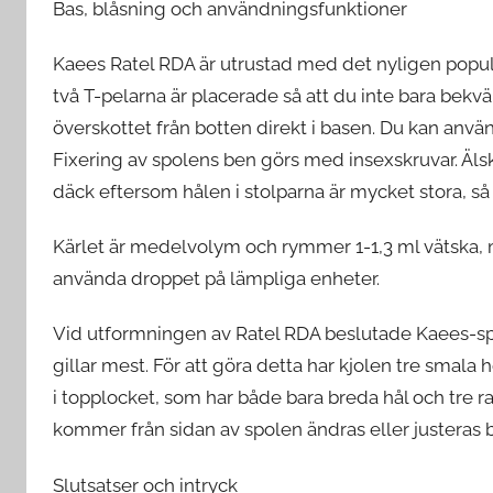
Bas, blåsning och användningsfunktioner
Kaees Ratel RDA är utrustad med det nyligen populära
två T-pelarna är placerade så att du inte bara bekv
överskottet från botten direkt i basen. Du kan använ
Fixering av spolens ben görs med insexskruvar. Äl
däck eftersom hålen i stolparna är mycket stora, så a
Kärlet är medelvolym och rymmer 1-1,3 ml vätska, m
använda droppet på lämpliga enheter.
Vid utformningen av Ratel RDA beslutade Kaees-spec
gillar mest. För att göra detta har kjolen tre smala
i topplocket, som har både bara breda hål och tre 
kommer från sidan av spolen ändras eller justeras 
Slutsatser och intryck