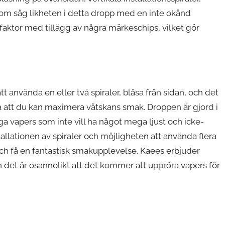
som såg likheten i detta dropp med en inte okänd
mfaktor med tillägg av några märkeschips, vilket gör
t använda en eller två spiraler, blåsa från sidan, och det
så att du kan maximera vätskans smak. Droppen är gjord i
ga vapers som inte vill ha något mega ljust och icke-
tallationen av spiraler och möjligheten att använda flera
och få en fantastisk smakupplevelse. Kaees erbjuder
men det är osannolikt att det kommer att uppröra vapers för