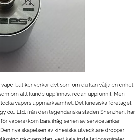
vape-butiker verkar det som om du kan välja en enhet
 som om allt kunde uppfinnas, redan uppfunnit. Men
gt locka vapers uppmärksamhet. Det kinesiska företaget
gy co., Ltd. från den legendariska staden Shenzhen, har
ör vapers (kom bara ihåg serien av servicetankar
 Den nya skapelsen av kinesiska utvecklare droppar
åsning på ovansidan, vertikala installationsspiraler,