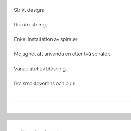
Strikt design;
Rik utrustning;
Enkel installation av spiraler;
Möjlighet att använda en eller två spiraler;
Variabilitet av blåsning;
Bra smakleverans och bulk.
V
Inläggsnavigering
a