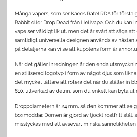
Många vapers, som ser Kaees Ratel RDA för första 
Rabbit eller Drop Dead från Hellvape. Och du kan 
vape ser väldigt lik ut, men det är svårt att säga a
samtidigt universella designen används av nästan a
på detaljerna kan vi se att kupolens form är annorl
När det gäller inredningen är den enda utsmycknin
en stiliserad logotyp i form av något djur, som likna
det mycket lättare att rotera det när du ställer i
810, tillverkad av delrin, som du enkelt kan byta u
Droppdiametern är 24 mm, så den kommer att se ga
boxmoddar. Domen är gjord av tjockt rostfritt stål, 
misslyckas med att avsevärt minska sannolikheten 