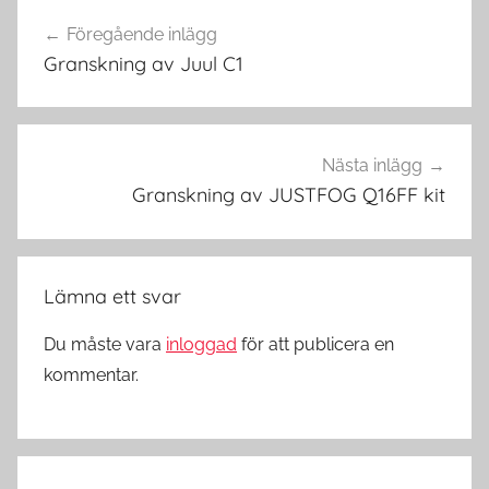
Inläggsnavigering
a
Föregående inlägg
p
Granskning av Juul C1
e
i
S
v
Nästa inlägg
e
Granskning av JUSTFOG Q16FF kit
r
i
g
Lämna ett svar
e
Du måste vara
inloggad
för att publicera en
kommentar.