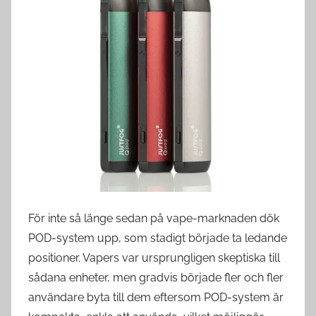
d
s
w
e
d
e
För inte så länge sedan på vape-marknaden dök
POD-system upp, som stadigt började ta ledande
positioner. Vapers var ursprungligen skeptiska till
sådana enheter, men gradvis började fler och fler
användare byta till dem eftersom POD-system är