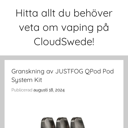
Hoppa
Hitta allt du behöver
till
innehåll
veta om vaping på
CloudSwede!
Granskning av JUSTFOG QPod Pod
System Kit
Publicerad
augusti 18, 2024
a
v
c
l
o
u