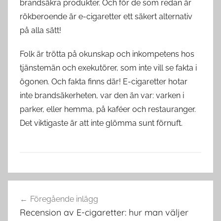
brandsäkra produkter. Och för de som redan är
rökberoende är e-cigaretter ett säkert alternativ
på alla sätt!
Folk är trötta på okunskap och inkompetens hos
tjänstemän och exekutörer, som inte vill se fakta i
ögonen. Och fakta finns där! E-cigaretter hotar
inte brandsäkerheten, var den än var: varken i
parker, eller hemma, på kaféer och restauranger.
Det viktigaste är att inte glömma sunt förnuft.
V
Inläggsnavigering
a
Föregående inlägg
p
Recension av E-cigaretter: hur man väljer
e