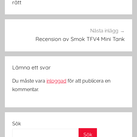
rätt
M
o
d
s
Nästa inlägg
i
Recension av Smok TFV4 Mini Tank
S
v
e
Lämna ett svar
r
i
Du måste vara
inloggad
för att publicera en
g
kommentar.
e
Sök
Sök