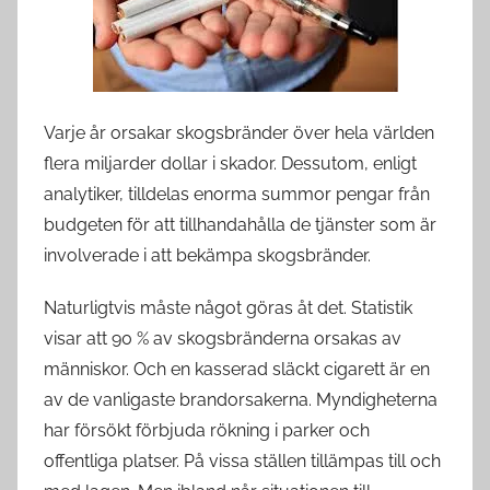
d
s
w
e
Varje år orsakar skogsbränder över hela världen
d
flera miljarder dollar i skador. Dessutom, enligt
e
analytiker, tilldelas enorma summor pengar från
budgeten för att tillhandahålla de tjänster som är
involverade i att bekämpa skogsbränder.
Naturligtvis måste något göras åt det. Statistik
visar att 90 % av skogsbränderna orsakas av
människor. Och en kasserad släckt cigarett är en
av de vanligaste brandorsakerna. Myndigheterna
har försökt förbjuda rökning i parker och
offentliga platser. På vissa ställen tillämpas till och