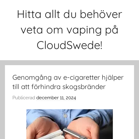
Hoppa
Hitta allt du behöver
till
innehåll
veta om vaping på
CloudSwede!
Genomgång av e-cigaretter hjälper
till att förhindra skogsbränder
Publicerad
december 11, 2024
a
v
c
l
o
u